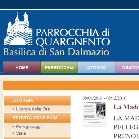
08/09/2016 - 08/12/2016
LITURGIA
La Madon
•
Liturgia delle Ore
LA MAD
ATTIVITÀ ZONA FIUMI
PELLEGR
•
Pellegrinaggi
•
Varie
PRENOT