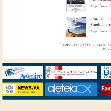
Leggi l'articol
28/02/2013 - 
Scuola di pre
Leggi l'articol
Pagina
1
2
3
4
5
6
7
8
9
10
11
12
13
14
49
50